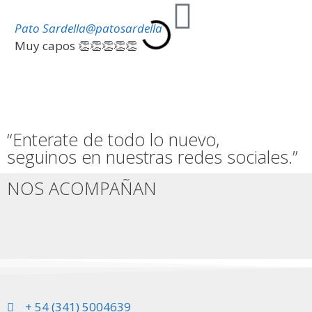
Pato Sardella
@patosardella
Ma
Muy capos 👏👏👏👏👏
Un
em
“Enterate de todo lo nuevo,
seguinos en nuestras redes sociales.”
NOS ACOMPAÑAN
+ 54 (341) 5004639