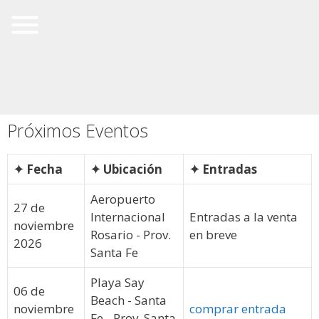
Próximos Eventos
✦ Fecha
✦ Ubicación
✦ Entradas
Aeropuerto
27 de
Internacional
Entradas a la venta
noviembre
Rosario - Prov.
en breve
2026
Santa Fe
Playa Say
06 de
Beach - Santa
noviembre
comprar entrada
Fe - Prov. Santa