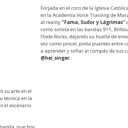
Forjada en el coro de la Iglesia Católi
en la Academia Voice Training de Mara
al reality
“Fama, Sudor y Lágrimas”
d
como solista en las bandas 911, Billb
Onde Rocks, dejando su huella de emo
voz como pincel, pinta puentes entre c
a aprender y soñar al compás de sus c
@hei_singer
.
 su arte en el
u técnica en la
 el escenario
 banda, que hoy