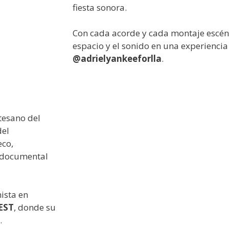
fiesta sonora.
Con cada acorde y cada montaje escéni
espacio y el sonido en una experiencia
@adrielyankeeforlla
.
rtesano del
del
eco,
la documental
ista en
EST
, donde su
.