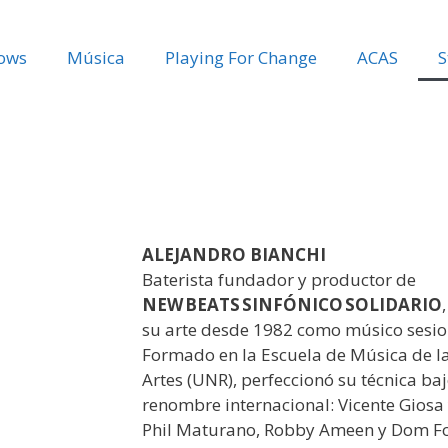
ows
Música
Playing For Change
ACAS
S
ALEJANDRO BIANCHI
Baterista fundador y productor de
NEW BEATS SINFÓNICO SOLIDARIO
su arte desde 1982 como músico sesion
Formado en la Escuela de Música de 
Artes (UNR), perfeccionó su técnica ba
renombre internacional: Vicente Giosa
Phil Maturano, Robby Ameen y Dom Fo