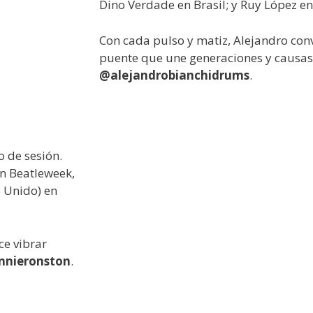
Dino Verdade en Brasil; y Ruy López e
Con cada pulso y matiz, Alejandro conv
puente que une generaciones y causas.
@alejandrobianchidrums
.
o de sesión.
n Beatleweek,
o Unido) en
ce vibrar
nnieronston
.