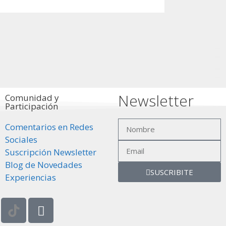
Santa 
9 de M
Declaración de
Newsletter
Comunidad y
Participación
Más info
Comentarios en Redes
Sociales
Suscripción Newsletter
Blog de Novedades
SUSCRIBITE
Experiencias