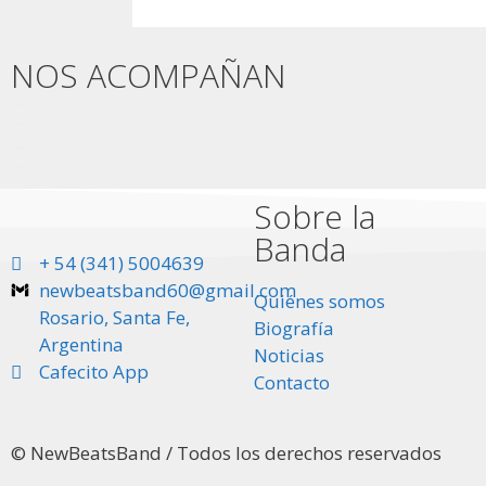
Concordia - 
Santa Fe - T
Paraná Teatr
NOS ACOMPAÑAN
10 de Agosto
9 de Mayo de
22 de Junio 
Declaración de interés resol
Declaración de Interés Muni
Declaración de Interés de l
Sobre la
Más info
Más info
Banda
Más info
+ 54 (341) 5004639
newbeatsband60@gmail.com
Quiénes somos
Rosario, Santa Fe,
Biografía
Argentina
Noticias
Cafecito App
Contacto
© NewBeatsBand / Todos los derechos reservados