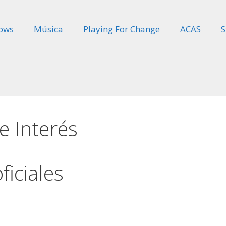
ows
Música
Playing For Change
ACAS
S
e Interés
ficiales