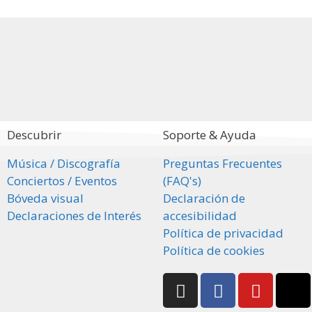
Cine Teatro Odeon
eatro Municipal CONIN
o 3 de Febrero - PARANIN
 del 2024
l 2025
del 2025
ución Nº 1150
cipal de Santa Fe
a Cámara de Diputados Nº 133
Descubrir
Soporte & Ayuda
Música / Discografía
Preguntas Frecuentes
Conciertos / Eventos
(FAQ's)
Bóveda visual
Declaración de
Declaraciones de Interés
accesibilidad
Política de privacidad
Política de cookies